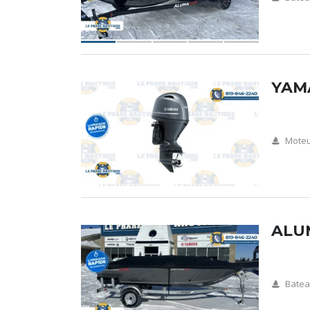
YAMA
Mote
ALU
Batea