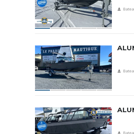
Batea
ALUM
Batea
ALU
Batea