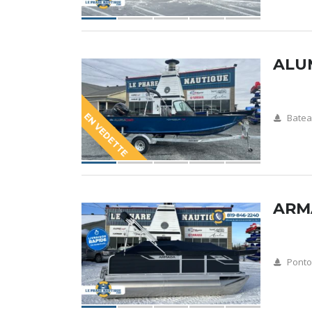
ALU
EN VEDETTE
Batea
ARM
Pont