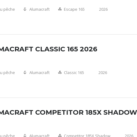
u pêche
Alumacraft
Escape 165
2026
ACRAFT CLASSIC 165 2026
u pêche
Alumacraft
Classic 165
2026
MACRAFT COMPETITOR 185X SHADOW
u pêche
Alumacraft
Competitor 185X Shadow
2026