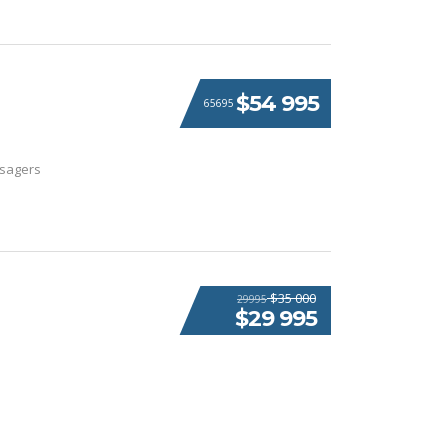
$54 995
65695
ssagers
$35 000
29995
$29 995