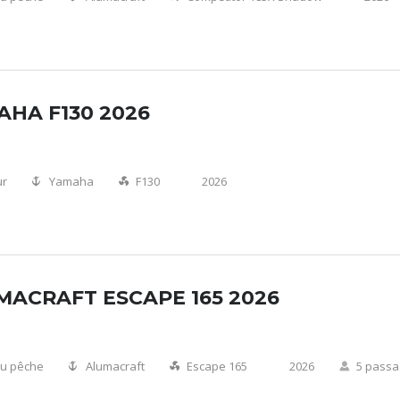
HA F130 2026
ur
Yamaha
F130
2026
MACRAFT ESCAPE 165 2026
u pêche
Alumacraft
Escape 165
2026
5 passa