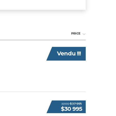
PRICE
Vendu !!!
$37 995
30995
$30 995