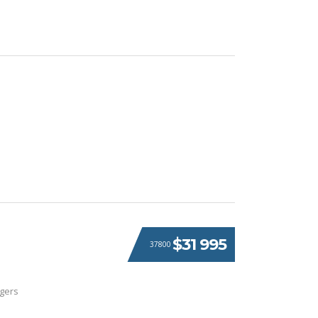
$31 995
37800
gers