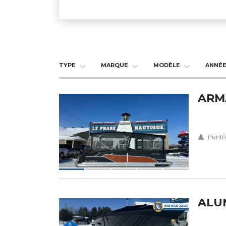
TYPE
MARQUE
MODÈLE
ANNÉ
ARMA
Pont
ALU