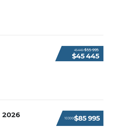
$55 995
45445
$45 445
 2026
$85 995
103000