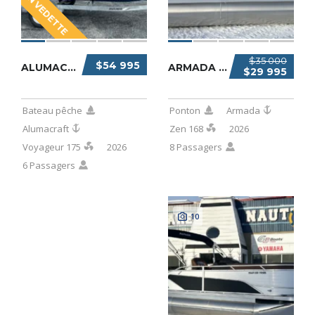
EN VEDETTE
$35 000
$54 995
ALUMACRAFT VOYAGEUR 175 2026
ARMADA ZEN 168 2026
$29 995
Bateau pêche
Ponton
Armada
Alumacraft
Zen 168
2026
Voyageur 175
2026
8 Passagers
6 Passagers
10