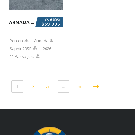
$68 995
ARMADA SAPHIR 23SB 2026
$59 995
Ponton
Armada
Saphir 23SB
2026
11 Passagers
1
2
3
…
6