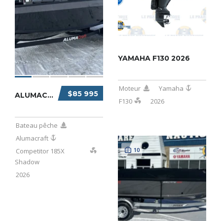
YAMAHA F130 2026
Moteur
Yamaha
$85 995
ALUMACRAFT COMPETITOR 185X SHADOW 2026
F130
2026
Bateau pêche
Alumacraft
10
Competitor 185X
Shadow
2026