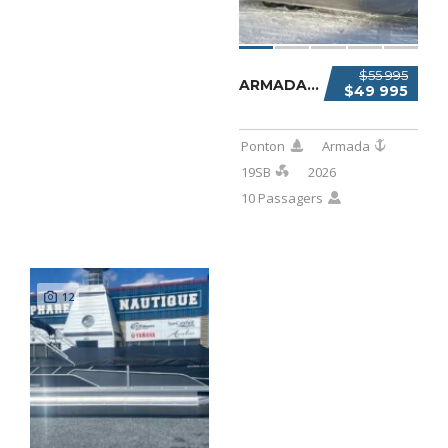
$55 995
ARMADA 19SB 2026
$49 995
Ponton
Armada
19SB
2026
10 Passagers
12