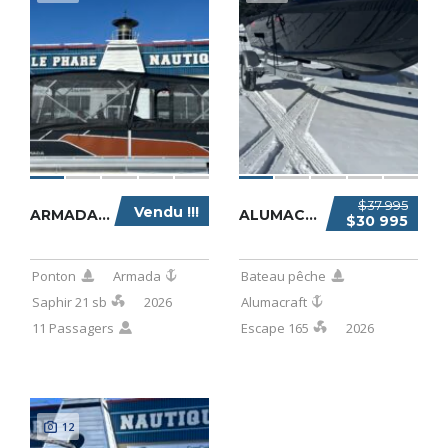
$37 995
Vendu !!!
ARMADA SAPHIR 21 SB 2026
ALUMACRAFT ESCAPE 165 2026
$30 995
Ponton
Armada
Bateau pêche
Saphir 21 sb
2026
Alumacraft
11 Passagers
Escape 165
2026
12