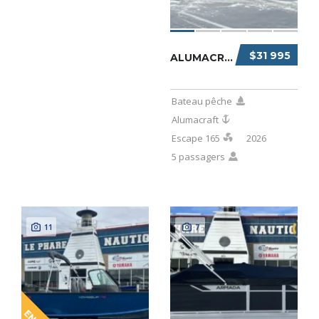
$31 995
ALUMACRAFT ESCAPE 165 2026
Bateau pêche
Alumacraft
Escape 165
2026
5 passagers
11
7