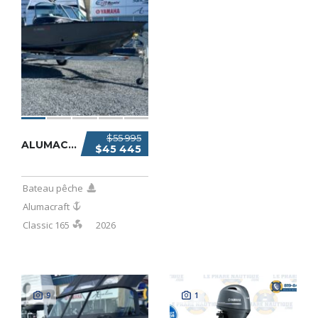
$55 995
ALUMACRAFT CLASSIC 165 2026
$45 445
Bateau pêche
Alumacraft
Classic 165
2026
9
1