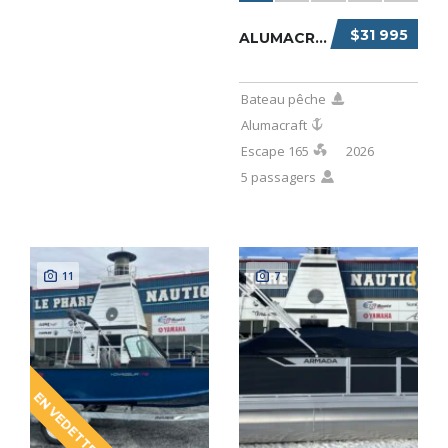
$31 995
ALUMACRAFT ESCAPE 165 2026
Bateau pêche
Alumacraft
Escape 165
2026
5 passagers
11
7
EN VEDETTE