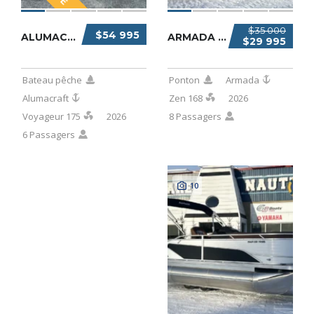
$35 000
$54 995
ALUMACRAFT VOYAGEUR 175 2026
ARMADA ZEN 168 2026
$29 995
Bateau pêche
Ponton
Armada
Alumacraft
Zen 168
2026
Voyageur 175
2026
8 Passagers
6 Passagers
10