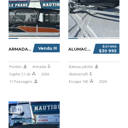
$37 995
Vendu !!!
ARMADA SAPHIR 21 SB 2026
ALUMACRAFT ESCAPE 165 2026
$30 995
Ponton
Armada
Bateau pêche
Saphir 21 sb
2026
Alumacraft
11 Passagers
Escape 165
2026
12