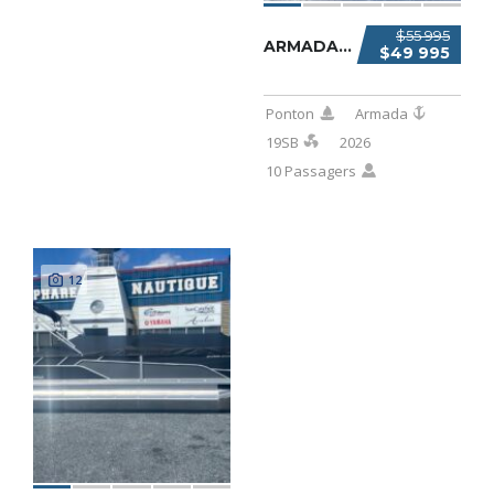
$55 995
ARMADA 19SB 2026
$49 995
Ponton
Armada
19SB
2026
10 Passagers
12