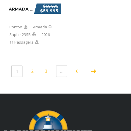
$68 995
ARMADA SAPHIR 23SB 2026
$59 995
Ponton
Armada
Saphir 23SB
2026
11 Passagers
1
2
3
…
6