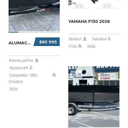
YAMAHA F130 2026
Moteur
Yamaha
$85 995
ALUMACRAFT COMPETITOR 185X SHADOW 2026
F130
2026
Bateau pêche
Alumacraft
10
Competitor 185X
Shadow
2026