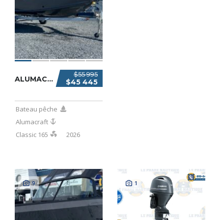
$55 995
ALUMACRAFT CLASSIC 165 2026
$45 445
Bateau pêche
Alumacraft
Classic 165
2026
9
1