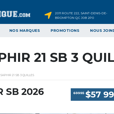
2011 ROUTE 222, SAINT-DENIS-DE-
BROMPTON QC J0B 2P0
NOS MARQUES
PROMOTIONS
NOUS JOIN
HIR 21 SB 3 QUI
APHIR 21 SB 3 QUILLES
 SB 2026
$57 9
69995